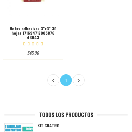
Notas adhesivas 3"x3" 30
hojas 171634717005876
43043
$45.00
1


TODOS LOS PRODUCTOS
KIT CU4TRO