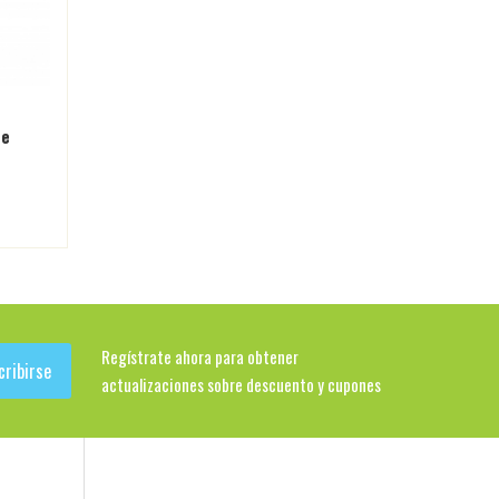
te
KIT CU4TRO
$1,443.30
Regístrate ahora para obtener
cribirse
actualizaciones sobre descuento y cupones