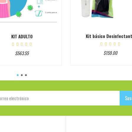
Kit básico Desinfectan
KIT ADULTO
$159.00
$563.55
Sus