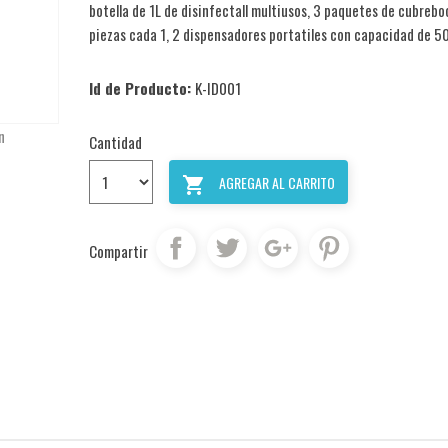
botella de 1L de disinfectall multiusos, 3 paquetes de cubrebo
piezas cada 1, 2 dispensadores portatiles con capacidad de 50
Id de Producto:
K-ID001
n
Cantidad
AGREGAR AL CARRITO

Compartir