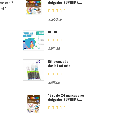
delgados SUPREME,...
cas con 2
ml."
$1,050.00
KIT DUO
$859.35
Kit avanzado
desinfectante
$808.00
"Set de 24 marcadores
delgados SUPREME,...