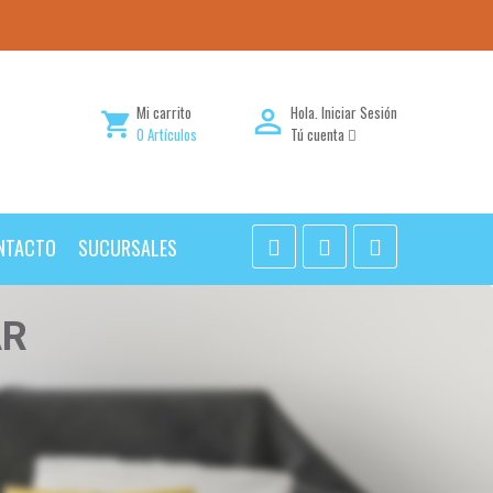
Mi carrito
Hola.
Iniciar Sesión

shopping_cart
0
Artículos
Tú cuenta
NTACTO
SUCURSALES
AR