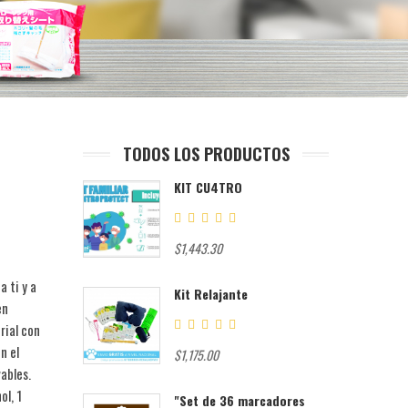
TODOS LOS PRODUCTOS
KIT CU4TRO
$1,443.30
 ti y a
Kit Relajante
en
rial con
n el
$1,175.00
vables.
ol, 1
"Set de 36 marcadores