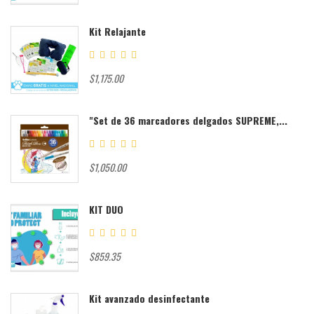
Kit Relajante
$1,175.00
"Set de 36 marcadores delgados SUPREME,...
$1,050.00
KIT DUO
$859.35
Kit avanzado desinfectante