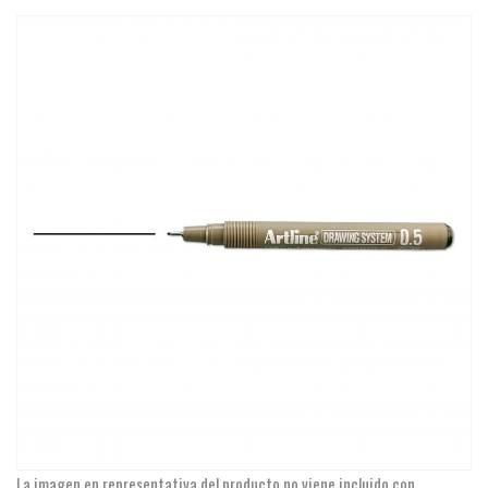
La imagen en representativa del producto no viene incluido con