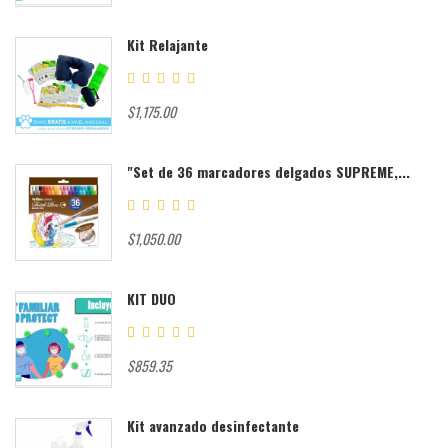
Kit Relajante
$1,175.00
"Set de 36 marcadores delgados SUPREME,...
$1,050.00
KIT DUO
$859.35
Kit avanzado desinfectante