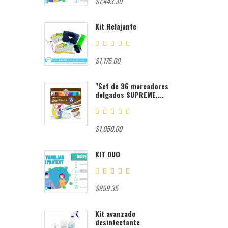
$1,443.30
Kit Relajante
$1,175.00
"Set de 36 marcadores
delgados SUPREME,...
$1,050.00
KIT DUO
$859.35
Kit avanzado
desinfectante