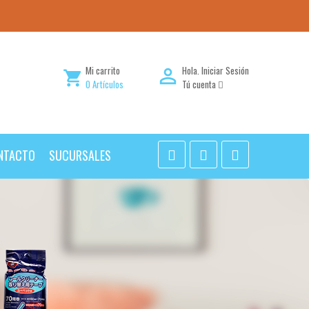
Mi carrito
Hola.
Iniciar Sesión

shopping_cart
0
Artículos
Tú cuenta
NTACTO
SUCURSALES