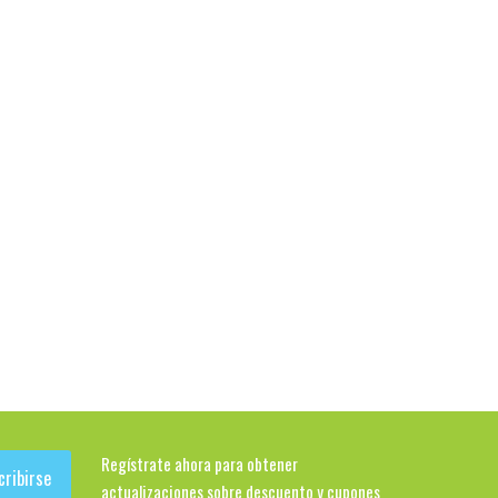
Regístrate ahora para obtener
cribirse
actualizaciones sobre descuento y cupones