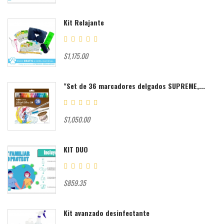
Kit Relajante
$1,175.00
"Set de 36 marcadores delgados SUPREME,...
$1,050.00
KIT DUO
$859.35
Kit avanzado desinfectante