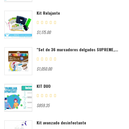
Kit Relajante
$1,175.00
"Set de 36 marcadores delgados SUPREME,...
$1,050.00
KIT DUO
$859.35
Kit avanzado desinfectante