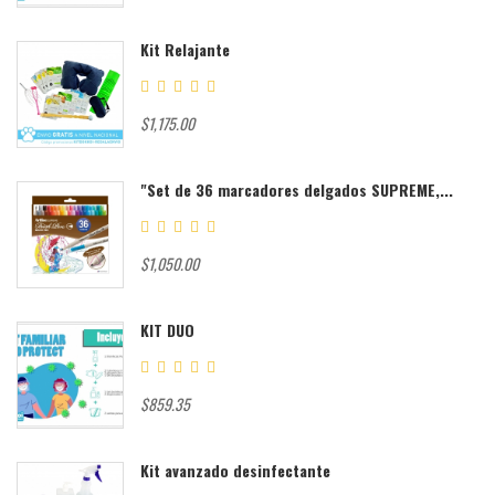
Kit Relajante
$1,175.00
"Set de 36 marcadores delgados SUPREME,...
$1,050.00
KIT DUO
$859.35
Kit avanzado desinfectante