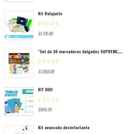
Kit Relajante
$1,175.00
"Set de 36 marcadores delgados SUPREME,...
$1,050.00
KIT DUO
$859.35
Kit avanzado desinfectante