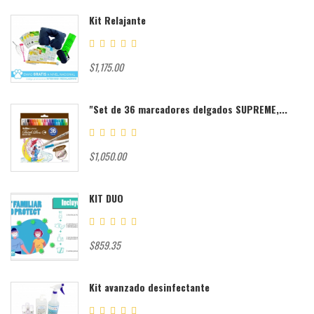
Kit Relajante
$1,175.00
"Set de 36 marcadores delgados SUPREME,...
$1,050.00
KIT DUO
$859.35
Kit avanzado desinfectante