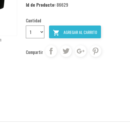
Id de Producto:
86629
Cantidad
AGREGAR AL CARRITO

n
Compartir