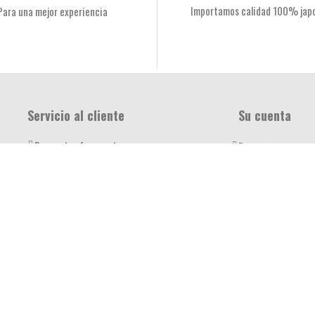
Importamos calidad 100% jap
Para una mejor experiencia
Servicio al cliente
Su cuenta
Preguntas frecuentes
Direcciones
Sucursales
Información perso
Aviso de privacidad
Pedidos
Términos y Condiciones
Mis alertas
Bolsa de trabajo