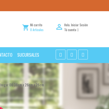
Mi carrito
Hola.
Iniciar Sesión

shopping_cart
0
Artículos
Tú cuenta
NTACTO
SUCURSALES
e hogar 00 38cm x 26cm x 26cm