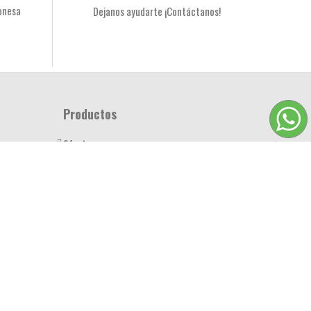
onesa
Dejanos ayudarte ¡Contáctanos!
Productos
Ofertas
Novedades
nal
Los más vendidos
Productos estrella