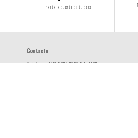
hasta la puerta de tu casa
Contacto
Telefono:
(55) 5887 8686 Ext. 4188
Correo:
online@dokkoi.com
2018 Dokkoi