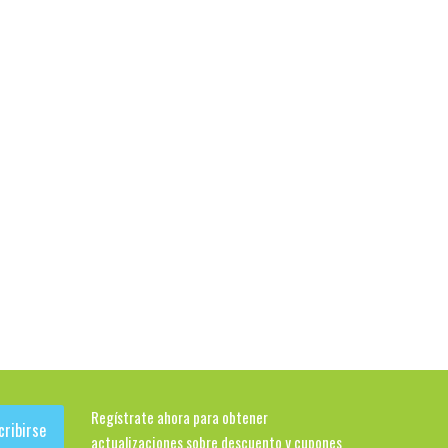
Regístrate ahora para obtener
cribirse
actualizaciones sobre descuento y cupones