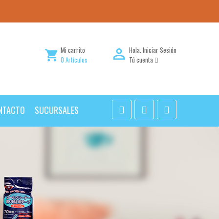
Mi carrito
Hola.
Iniciar Sesión

shopping_cart
0
Artículos
Tú cuenta
NTACTO
SUCURSALES