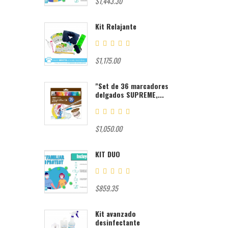
$1,443.30
Kit Relajante
$1,175.00
"Set de 36 marcadores
delgados SUPREME,...
$1,050.00
KIT DUO
$859.35
Kit avanzado
desinfectante