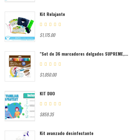
Kit Relajante
$1,175.00
"Set de 36 marcadores delgados SUPREME,...
$1,050.00
KIT DUO
$859.35
Kit avanzado desinfectante