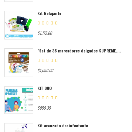
Kit Relajante
$1,175.00
"Set de 36 marcadores delgados SUPREME,...
$1,050.00
KIT DUO
$859.35
Kit avanzado desinfectante